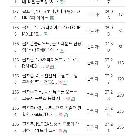
1
내 18홀 골프장 ‘시…
7
157
골프존, '2026 롯데렌터카 WGTO
08-0
관리자
17
0
UR' 6차 메이…
6
156
골프존 ‘2026 타이어프로 GTOUR
08-0
관리자
34
9
MIXED’ 5…
3
156
골프존클라우드, 골프 라운드 전용
07-3
관리자
61
8
앱 ‘스마트캐디’ 업…
0
156
골프존, ‘2026 타이어프로 GTOU
07-2
관리자
116
7
R MIXED’ …
9
156
골프존, AI 스핀센서로 필드 구질
07-2
관리자
179
6
구현한 '투비전NX…
7
156
골프존그룹, 공식 뉴스룸 오픈…
07-2
관리자
239
5
그룹사 콘텐츠 통합 제…
3
156
골프존마켓, 니폰샤프트 기술력 결
07-2
관리자
253
4
합한 샤프트 ‘FURI…
2
156
골프존, KLPGA 노승희 프로와 함
07-2
관리자
296
3
께하는 '레노마 프…
1