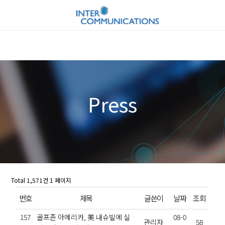
Press
Total 1,571건
1 페이지
번호
제목
글쓴이
날짜
조회
157
골프존 아메리카, 美 내슈빌에 실
08-0
관리자
58