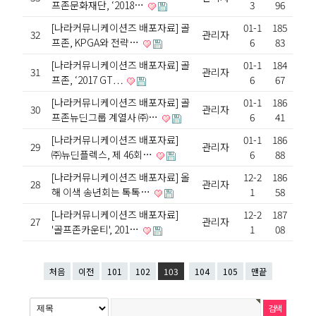
프존문화재단, ‘2018…
3
96
[나라커뮤니케이션즈 배포자료] 골
01-1
185
32
관리자
프존, KPGA와 전략…
6
83
[나라커뮤니케이션즈 배포자료] 골
01-1
184
31
관리자
프존, ‘2017 GT…
6
67
[나라커뮤니케이션즈 배포자료] 골
01-1
186
30
관리자
프존뉴딘그룹 계열사 ㈜…
6
41
[나라커뮤니케이션즈 배포자료]
01-1
186
29
관리자
㈜뉴딘플렉스, 제 46회…
6
88
[나라커뮤니케이션즈 배포자료] 올
12-2
186
28
관리자
해 이색 송년회는 톡톡…
1
58
[나라커뮤니케이션즈 배포자료]
12-2
187
27
관리자
'골프존카운티', 201…
1
08
처음
이전
101
102
103
104
105
맨끝