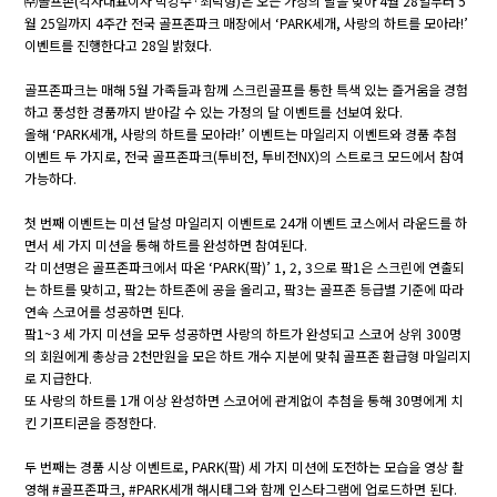
㈜골프존(각자대표이사 박강수·최덕형)은 오는 가정의 달을 맞아 4월 28일부터 5
월 25일까지 4주간 전국 골프존파크 매장에서 ‘PARK세개, 사랑의 하트를 모아라!’
이벤트를 진행한다고 28일 밝혔다.
골프존파크는 매해 5월 가족들과 함께 스크린골프를 통한 특색 있는 즐거움을 경험
하고 풍성한 경품까지 받아갈 수 있는 가정의 달 이벤트를 선보여 왔다.
올해 ‘PARK세개, 사랑의 하트를 모아라!’ 이벤트는 마일리지 이벤트와 경품 추첨
이벤트 두 가지로, 전국 골프존파크(투비전, 투비전NX)의 스트로크 모드에서 참여
가능하다.
첫 번째 이벤트는 미션 달성 마일리지 이벤트로 24개 이벤트 코스에서 라운드를 하
면서 세 가지 미션을 통해 하트를 완성하면 참여된다.
각 미션명은 골프존파크에서 따온 ‘PARK(팤)’ 1, 2, 3으로 팤1은 스크린에 연출되
는 하트를 맞히고, 팤2는 하트존에 공을 올리고, 팤3는 골프존 등급별 기준에 따라
연속 스코어를 성공하면 된다.
팤1~3 세 가지 미션을 모두 성공하면 사랑의 하트가 완성되고 스코어 상위 300명
의 회원에게 총상금 2천만원을 모은 하트 개수 지분에 맞춰 골프존 환급형 마일리지
로 지급한다.
또 사랑의 하트를 1개 이상 완성하면 스코어에 관계없이 추첨을 통해 30명에게 치
킨 기프티콘을 증정한다.
두 번째는 경품 시상 이벤트로, PARK(팤) 세 가지 미션에 도전하는 모습을 영상 촬
영해 #골프존파크, #PARK세개 해시태그와 함께 인스타그램에 업로드하면 된다.