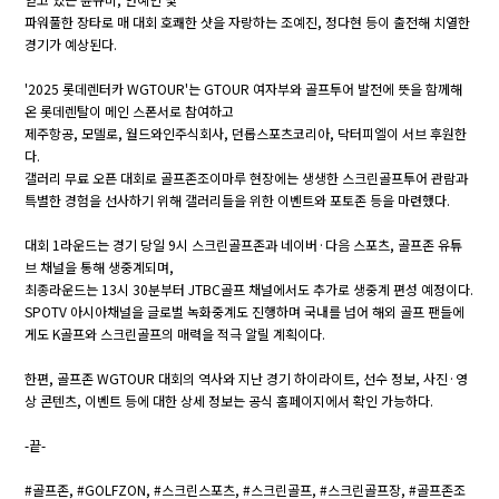
파워풀한 장타로 매 대회 호쾌한 샷을 자랑하는 조예진, 정다현 등이 출전해 치열한
경기가 예상된다.
'2025 롯데렌터카 WGTOUR'는 GTOUR 여자부와 골프투어 발전에 뜻을 함께해
온 롯데렌탈이 메인 스폰서로 참여하고
제주항공, 모델로, 월드와인주식회사, 던롭스포츠코리아, 닥터피엘이 서브 후원한
다.
갤러리 무료 오픈 대회로 골프존조이마루 현장에는 생생한 스크린골프투어 관람과
특별한 경험을 선사하기 위해 갤러리들을 위한 이벤트와 포토존 등을 마련했다.
대회 1라운드는 경기 당일 9시 스크린골프존과 네이버·다음 스포츠, 골프존 유튜
브 채널을 통해 생중계되며,
최종라운드는 13시 30분부터 JTBC골프 채널에서도 추가로 생중계 편성 예정이다.
SPOTV 아시아채널을 글로벌 녹화중계도 진행하며 국내를 넘어 해외 골프 팬들에
게도 K골프와 스크린골프의 매력을 적극 알릴 계획이다.
한편, 골프존 WGTOUR 대회의 역사와 지난 경기 하이라이트, 선수 정보, 사진·영
상 콘텐츠, 이벤트 등에 대한 상세 정보는 공식 홈페이지에서 확인 가능하다.
-끝-
#골프존, #GOLFZON, #스크린스포츠, #스크린골프, #스크린골프장, #골프존조