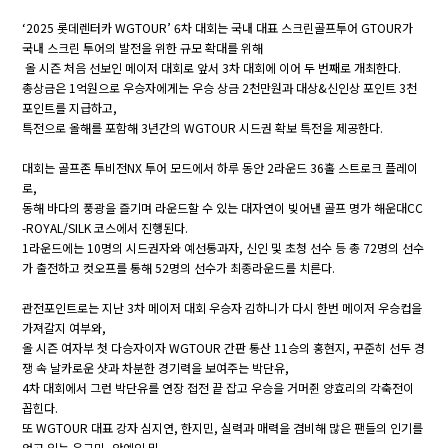
‘2025 롯데렌터카 WGTOUR’ 6차 대회는 국내 대표 스크린골프투어 GTOUR가
국내 스크린 투어의 발전을 위한 규모 확대를 위해
올 시즌 처음 선보인 메이저 대회로 앞서 3차 대회에 이어 두 번째로 개최한다.
총상금은 1억원으로 우승자에게는 우승 상금 2천만원과 대상&신인상 포인트 3천
포인트를 지급하고,
특전으로 올해를 포함해 3년간의 WGTOUR 시드권 확보 특전을 제공한다.
대회는 골프존 투비전NX 투어 모드에서 하루 동안 2라운드 36홀 스트로크 플레이
로,
동해 바다의 풍광을 즐기며 라운드할 수 있는 대자연이 빚어낸 골프 명가 해운대CC
-ROYAL/SILK 코스에서 진행된다.
1라운드에는 10명의 시드권자와 예선통과자, 신인 및 초청 선수 등 총 72명의 선수
가 출전하고 컷오프를 통해 52명의 선수가 최종라운드를 치른다.
관전포인트로는 지난 3차 메이저 대회 우승자 김하니가 다시 한번 메이저 우승컵을
가져갈지 여부와,
올 시즌 여자부 첫 다승자이자 WGTOUR 간판 통산 11승의 홍현지, 꾸준히 선두 경
쟁 속 날카로운 샷과 차분한 경기력을 보여주는 박단유,
4차 대회에서 그런 박단유를 연장 접전 끝 잡고 우승을 거머쥔 양효리의 각축전이
꼽힌다.
또 WGTOUR 대표 강자 심지연, 한지민, 실력과 매력을 겸비해 많은 팬들의 인기를
얻고 있는 윤규미, 안예인 및