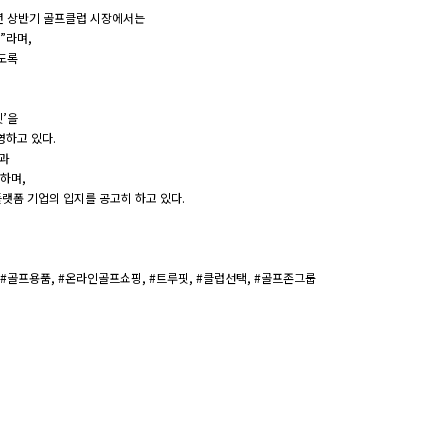
년 상반기 골프클럽 시장에서는
”라며,
있도록
켓’을
영하고 있다.
’과
하며,
랫폼 기업의 입지를 공고히 하고 있다.
 #골프용품, #온라인골프쇼핑, #트루핏, #클럽선택, #골프존그룹