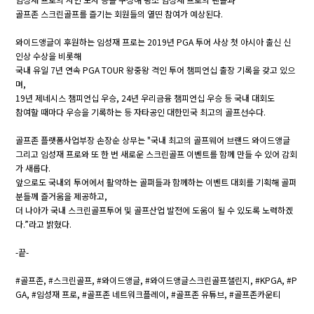
골프존 스크린골프를 즐기는 회원들의 열띤 참여가 예상된다.
와이드앵글이 후원하는 임성재 프로는 2019년 PGA 투어 사상 첫 아시아 출신 신
인상 수상을 비롯해
국내 유일 7년 연속 PGA TOUR 왕중왕 격인 투어 챔피언십 출장 기록을 갖고 있으
며,
19년 제네시스 챔피언십 우승, 24년 우리금융 챔피언십 우승 등 국내 대회도
참여할 때마다 우승을 기록하는 등 자타공인 대한민국 최고의 골프선수다.
골프존 플랫폼사업부장 손장순 상무는 "국내 최고의 골프웨어 브랜드 와이드앵글
그리고 임성재 프로와 또 한 번 새로운 스크린골프 이벤트를 함께 만들 수 있어 감회
가 새롭다.
앞으로도 국내외 투어에서 활약하는 골퍼들과 함께하는 이벤트 대회를 기획해 골퍼
분들께 즐거움을 제공하고,
더 나아가 국내 스크린골프투어 및 골프산업 발전에 도움이 될 수 있도록 노력하겠
다.”라고 밝혔다.
-끝-
#골프존, #스크린골프, #와이드앵글, #와이드앵글스크린골프챌린지, #KPGA, #P
GA, #임성재 프로, #골프존 네트워크플레이, #골프존 유튜브, #골프존카운티