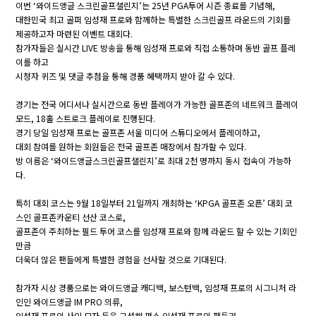
이번 ‘와이드앵글 스크린골프챌린지’는 25년 PGA투어 시즌 종료를 기념해,
대한민국 최고 골퍼 임성재 프로와 함께하는 특별한 스크린골프 라운드의 기회를
제공하고자 마련된 이벤트 대회다.
참가자들은 실시간 LIVE 방송을 통해 임성재 프로와 직접 소통하며 동반 골프 플레
이를 하고
시청자 퀴즈 및 댓글 추첨을 통해 경품 혜택까지 받아 갈 수 있다.
경기는 전국 어디서나 실시간으로 동반 플레이가 가능한 골프존의 네트워크 플레이
모드, 18홀 스트로크 플레이로 진행된다.
경기 당일 임성재 프로는 골프존 서울 미디어 스튜디오에서 플레이하고,
대회 참여를 원하는 회원들은 전국 골프존 매장에서 참가할 수 있다.
방 이름은 ‘와이드앵글스크린골프챌린지’로 최대 2천 명까지 동시 접속이 가능하
다.
특히 대회 코스는 9월 18일부터 21일까지 개최하는 ‘KPGA 골프존 오픈’ 대회 코
스인 골프존카운티 선산 코스로,
골프존이 주최하는 필드 투어 코스를 임성재 프로와 함께 라운드 할 수 있는 기회인
만큼
더욱더 많은 팬들에게 특별한 경험을 선사할 것으로 기대된다.
참가자 시상 경품으로는 와이드앵글 캐디백, 보스턴백, 임성재 프로의 시그니처 라
인인 와이드앵글 IM PRO 의류,
임성재 프로의 사인 모자 등을 구성해 평소 임성재 프로의 팬들과