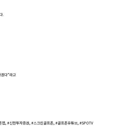
다.
하겠다”라고
골프존앱, #신한투자증권, #스크린골프존, #골프존유튜브, #SPOTV