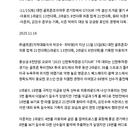
-11/15(토) 대전 골프존조이마루 경기장에서 GTOUR 7차 결선 뜨거운 열기
-이용희 1라운드 13언더파, 2라운드 8언더파 최종 합계 21언더파, 동타 이준
-이준희, 김민수 준우승 기록, 시즌 막바지 대상 및 상금왕 포인트 경쟁에 더
2025.11.16
㈜골프존(각자대표이사 박강수·최덕형)이 지난 11월 15일(토) 대전 골프존조이
최종 합계 21언더파(1라운드 13언더파, 2라운드 8언더파)를 기록한 이용희가
총상금 8천만원 규모의 ‘2025 신한투자증권 GTOUR’ 7차 대회는 신한투
경기는 골프존 투비전NX 투어 모드에서 하루 동안 2라운드 36홀 스트로크 플
미국 뉴욕주에 위치한 어렵기로 악명 높은 명문코스 베스페이지-블랙 코스에서
정확도까지 중요한 코스인 만큼 치열한 경쟁이 이어졌고 88명의 선수가 출전해
1라운드 18번홀 극적인 이글로 단독 선두로 최종라운드에 나선 이용희는 전반
3번 홀에서 더블보기 실수가 있었지만 7번홀 이글과 5개 홀 버디로 전반전에서
18번홀 보기로 한 타를 잃었고 21언더파 동타의 이준희, 김민수와 서든데스 
이번 대회 유독 실수에도 기죽지 않은 모습과 같이 연장 1번홀에서 챔피언샷 버
이준희는 1라운드 4번홀 이용희와 같은 홀 알바트로스를 포함해 좋은 경기력으
8번홀 보기 실수와 다른 선수들의 활약에 주춤하는가 싶었지만 18번홀 버디로