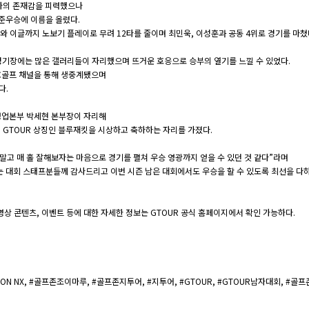
강자의 존재감을 피력했으나
준우승에 이름을 올렸다.
와 이글까지 노보기 플레이로 무려 12타를 줄이며 최민욱, 이성훈과 공동 4위로 경기를 마쳤
경기장에는 많은 갤러리들이 자리했으며 뜨거운 호응으로 승부의 열기를 느낄 수 있었다.
BC골프 채널을 통해 생중계됐으며
다.
영업본부 박세현 본부장이 자리해
 GTOUR 상징인 블루재킷을 시상하고 축하하는 자리를 가졌다.
말고 매 홀 잘해보자는 마음으로 경기를 펼쳐 우승 영광까지 얻을 수 있던 것 같다”라며
는 대회 스태프분들께 감사드리고 이번 시즌 남은 대회에서도 우승을 할 수 있도록 최선을 다
·영상 콘텐츠, 이벤트 등에 대한 자세한 정보는 GTOUR 공식 홈페이지에서 확인 가능하다.
SION NX, #골프존조이마루, #골프존지투어, #지투어, #GTOUR, #GTOUR남자대회, #