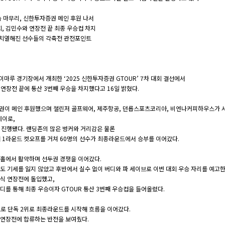
 속 마무리, 신한투자증권 메인 후원 나서
희, 김민수와 연장전 끝 최종 우승컵 차지
욱 치열해진 선수들의 각축전 관전포인트
마루 경기장에서 개최한 ‘2025 신한투자증권 GTOUR’ 7차 대회 결선에서
 연장전 끝에 통산 3번째 우승을 차지했다고 16일 밝혔다.
자증권이 메인 후원했으며 챌린저 골프웨어, 제주항공, 던롭스포츠코리아, 비엔나커피하우스가 
레이로,
 진행됐다. 랜딩존의 많은 벙커와 거리감은 물론
 1라운드 컷오프를 거쳐 60명의 선수가 최종라운드에서 승부를 이어갔다.
 홀에서 활약하며 선두권 경쟁을 이어갔다.
도 기세를 잃지 않았고 후반에서 실수 없이 버디와 파 세이브로 이번 대회 우승 자리를 예고한
방식 연장전에 돌입했고,
디를 통해 최종 우승이자 GTOUR 통산 3번째 우승컵을 들어올렸다.
로 단독 2위로 최종라운드를 시작해 흐름을 이어갔다.
 연장전에 합류하는 반전을 보여줬다.