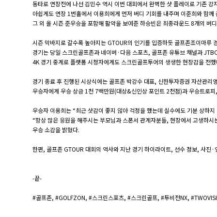
동타로 연장전에 나선 김민수 역시 이번 대회에서 완벽한 샷 플레이로 기존 
아쉽게도 연장 1번홀에서 이용희에게 먼저 버디 기회를 내주며 이준희와 함께 
그 외 올 시즌 준우승을 포함해 활약을 보여준 하승빈은 최종라운드 8개의 버디
시즌 막바지로 갈수록 높아지는 GTOUR의 인기를 입증하듯 골프존조이마루 
경기는 당일 스크린골프존과 네이버·다음 스포츠, 골프존 유튜브 채널과 JT
4K 경기 중계로 플랫폼 시청자에게도 스크린골프투어의 생생한 현장감을 전했
경기 종료 후 진행된 시상식에는 골프존 박강수 대표, 신한투자증권 자산관리
우승자에게 우승 상금 1천 7백만원(대상&신인상 포인트 2천점)과 우승트로피,
우승자 이용희는 “최근 샷감이 좋지 않아 걱정을 했는데 실수에도 기분 상하지 
“항상 많은 응원을 해주시는 부모님과 스폰서 관계자분들, 현장에서 고생하시
우승 소감을 밝혔다.
한편, 골프존 GTOUR 대회의 역사와 지난 경기 하이라이트, 선수 정보, 사진
-끝-
#골프존, #GOLFZON, #스크린스포츠, #스크린골프, #투비전NX, #TWOVI