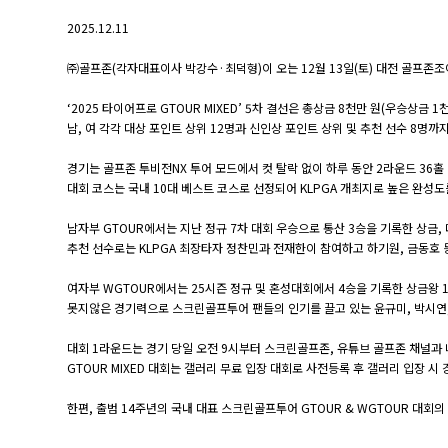
2025.12.11
㈜골프존(각자대표이사 박강수·최덕형)이 오는 12월 13일(토) 대전 골프존조이
‘2025 타이어프로 GTOUR MIXED’ 5차 결선은 총상금 8천만 원(우승상금
남, 여 각각 대상 포인트 상위 12명과 신인상 포인트 상위 및 추천 선수 8명까지 
경기는 골프존 투비전NX 투어 모드에서 컷 탈락 없이 하루 동안 2라운드 36홀
대회 코스는 국내 10대 베스트 코스로 선정되어 KLPGA 개최지로 높은 완성도
남자부 GTOUR에서는 지난 정규 7차 대회 우승으로 통산 3승을 기록한 상금,
추천 선수로는 KLPGA 최장타자 정찬민과 전재한이 참여하고 하기원, 금동호 등
여자부 WGTOUR에서는 25시즌 정규 및 혼성대회에서 4승을 기록한 상금왕 
못지않은 경기력으로 스크린골프투어 팬들의 인기를 끌고 있는 윤규미, 박시연,
대회 1라운드는 경기 당일 오전 9시부터 스크린골프존, 유튜브 골프존 채널과 
GTOUR MIXED 대회는 갤러리 무료 입장 대회로 사전등록 후 갤러리 입장 시
한편, 출범 14주년의 국내 대표 스크린골프투어 GTOUR & WGTOUR 대회