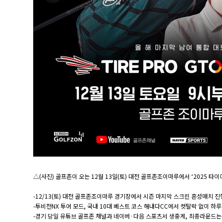
△(사진) 골프존이 오는 12월 13일(토) 대전 골프존조이마루에서 ‘2025 타이어
-12/13(토) 대전 골프존조이마루 경기장에서 시즌 마지막 스크린 혼성매치 
-투비전NX 투어 모드, 국내 10대 베스트 코스 해내다CC에서 컷탈락 없이 하
-경기 당일 유튜브 골프존 채널과 네이버·다음 스포츠서 생중계, 최종라운드는 