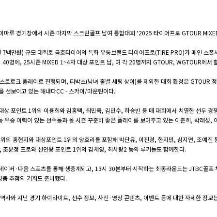
마루 경기장에서 시즌 마지막 스크린골프 남여 통합대회 ‘2025 타이어프로 GTOUR MIXED
 1천 7백만원) 규모 대회로 금호타이어의 특화 유통브랜드 타이어프로(TIRE PRO)가 메인 스
40명에, 25시즌 MIXED 1~4차 대상 포인트 남, 여 각 20명까지 GTOUR, WGTOUR
 스트로크 플레이로 진행되며, 티박스(남녀 홀별 세팅 상이)를 제외한 대회 환경은 GTOUR 
를 선보이고 있는 해내다CC - 스카이/마운틴이다.
 대상 포인트 1위의 이용희와 김홍택, 최민욱, 김민수, 하승빈 등 매 대회에서 치열한 선두 경
 우승 이력이 있는 선수들과 올 시즌 꾸준히 좋은 플레이를 보여주고 있는 이준희, 박래성, 
1위의 홍현지와 대상포인트 1위의 양효리를 포함해 박단유, 이진경, 한지민, 심지연, 조예진 
 조윤정 프로와 신인왕 포인트 1위의 김채영, 최사랑2 등의 루키들도 함께한다.
네이버·다음 스포츠를 통해 생중계되고, 13시 30분부터 시작하는 최종라운드는 JTBC골프
 경품 추첨의 기회도 준비했다.
의 역사와 지난 경기 하이라이트, 선수 정보, 사진·영상 콘텐츠, 이벤트 등에 대한 자세한 정