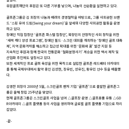
유원골프재단의 후원은 또 다른 기부를 낳으며, 나눔의 선순환을 실현하고 있다.
골프존그룹은 김 회장의 나눔과 배려의 경영철학을 바탕으로, 그룹 사회공헌 브랜
드 ‘스윙 유어 드림(Swing your dream)’을 앞세워 다양한 사회공헌 활동을 운영
하고 있다.
장애인 직업 합창단 ‘골프존 파스텔 합창단’, 북향민의 안정적인 사회 정착을 위한
‘새싹 캐디 양성 프로그램’, 장애인 필드·스크린 대회를 개최하는 ‘장애인 골프 대축
제’, 지역 문화격차를 해소하고 접근성 확대를 위한 ‘문화와 꿈’ 발간 지원 등
지속적인 후원과 함께 한국의 전통문화 ‘철화분청사기’ 계승을 위한 백서 제작 및
산업화 추진에도 앞장서고 있다.
또한 세계적인 프로 골퍼 육성을 위한 목적으로 설립한 골프존 레드베터 아카데미
를 통해 국제무대에서 활약 중인 김성현, 장유빈, 성유진, 황유민 선수 등을 배출했
다.
김영찬 회장이 2000년 5월, 스크린골프 벤처 기업 ‘골프존’으로 출발한 골프존그
룹은 올해 창립 25주년을 맞았다.
현재 골프존그룹은 스크린골프 사업을 넘어 △골프장 운영 △골프용품 유통 △GD
R아카데미 △골프 플랫폼 등의 사업을 영위하며 글로벌 골프 플랫폼 기업으로 자리
잡았다.
-끝-