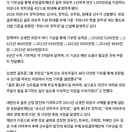
이 기부금을 통해 유원골프재단은 골프 유망주 1인에게 연간 1200만원을 지원하는
희망나무 장학생을 4인으로 확대해 운영하게 됐다.
2026 희망나무 장학생에는 김서아, 장하은, 강주원, 윤태웅 선수가 선발됐다. 유원
골프재단은 골프 유망주 지원 확대를 위해 기존 ‘희망나무 특별 장학생’과는 별도로
선발 기준을 완화한 ‘희망나무 장학생’을 신설해 운영하고 있다.
현재까지 김영찬 회장이 버디 기금을 통해 기부한 금액은 △2020년 5200만원 △2
021년 4600만원 △2022년 6000만원 △2023년 5000만원 △2024년 4600만
원 △2025년 4500만원이다.
6년간 누적 기부액은 약 3억원에 달하며, 이 기금은 매년 도움이 필요한 곳에 꾸준
히 전달됐다.
김영찬 골프존그룹 회장은 “실력 있는 유망주들이 보다 다양한 기회를 통해 성장할
수 있기를 바라는 마음에서 이번 기부를 결정했다”며
“골프 꿈나무 선수들을 위해 뜻깊게 활용되길 바라며, 앞으로도 여건이 어려운 유망
주들이 꿈을 포기하는 일이 없도록 지속적인 지원을 이어가겠다”고 전했다.
대한민국 골프 산업 발전에 기여하고자 2015년 김영찬 회장이 사재를 출연해 설립
한 유원골프재단은 ‘유소년 성적우수 장학생’, ‘골프 꿈나무 장학생’, ‘국제 아마추어
대회 경험 확대 지원’ 등 다양한 후원 사업을 운영하고 있다.
재단의 지원으로 유명 프로 골퍼로 성장한 성유진, 장유빈, 이제영, 최혜진 선수 등
은 이후 아마추어 후배 선수들의 발전과 육성을 위해 유원골프재단에 기부금을 전
달했다.