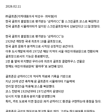
2026.02.11
㈜골프존(각자대표이사 박강수·최덕형)이
한국 골프의 출발점으로 평가받는 ‘군자리CC’를 스크린골프 코스로 복원하고
전국 골프존 시뮬레이터가 설치된 스크린골프장에서 선보인다고 11일 밝혔다.
한국 골프의 출발점으로 평가받는 ‘군자리CC’는
1929년 개장한 국내 최초의 18홀 골프장으로,
한국 골프 문화가 본격적으로 시작된 상징적인 공간이다.
이후 도시개발에 따라 1972년 해당 지역이 서울 어린이대공원으로 전환되며
골프장으로서의 기능은 종료됐지만,
1번 홀 옆에 위치했던 우리나라 최초의 골프장 클럽하우스 건물은
현재도 어린이대공원에 ‘꿈마루’로 보전돼 있다.
골프존은 군자리CC의 역사적 자료와 기록을 기반으로
지난 20여 년간 축적해 온 골프존의 시뮬레이터 기술력에
언리얼 엔진5을 적용해 코스를 복원했다.
코스 전반에 1929년부터 1971년까지 운영되던
당시의 지형 흐름과 분위기를 반영했으며
특히, 카트 도로와 지면 질감은 과거 군자리CC 환경을 구현하는데 중점을 뒀다.
골프존은 극강의 현실감과 정교한 물리 엔진, 고성능 하드웨어를 지원하는