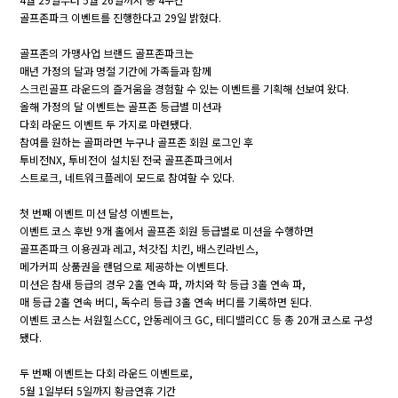
골프존파크 이벤트를 진행한다고 29일 밝혔다.
골프존의 가맹사업 브랜드 골프존파크는
매년 가정의 달과 명절 기간에 가족들과 함께
스크린골프 라운드의 즐거움을 경험할 수 있는 이벤트를 기획해 선보여 왔다.
올해 가정의 달 이벤트는 골프존 등급별 미션과
다회 라운드 이벤트 두 가지로 마련됐다.
참여를 원하는 골퍼라면 누구나 골프존 회원 로그인 후
투비전NX, 투비전이 설치된 전국 골프존파크에서
스트로크, 네트워크플레이 모드로 참여할 수 있다.
첫 번째 이벤트 미션 달성 이벤트는,
이벤트 코스 후반 9개 홀에서 골프존 회원 등급별로 미션을 수행하면
골프존파크 이용권과 레고, 처갓집 치킨, 배스킨라빈스,
메가커피 상품권을 랜덤으로 제공하는 이벤트다.
미션은 참새 등급의 경우 2홀 연속 파, 까치와 학 등급 3홀 연속 파,
매 등급 2홀 연속 버디, 독수리 등급 3홀 연속 버디를 기록하면 된다.
이벤트 코스는 서원힐스CC, 안동레이크 GC, 테디밸리CC 등 총 20개 코스로 구성
됐다.
두 번째 이벤트는 다회 라운드 이벤트로,
5월 1일부터 5일까지 황금연휴 기간