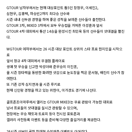
GTOUR 남자부에서는 현재 대상포인트 톱5인 장정우, 이세진2,
심현우, 김홍택, 하승빈2까지 최다승 선수와
시즌 내내 선두권 경쟁을 하며 좋은 성적을 보여준 선수들이 출전한다.
GTOUR 3차, MIXED 3차에서 모두 우승컵을 거머쥔 이성훈과 앞서
GTOUR 4차 대회에서 통산 14승을 완성시킨 최민욱 등의 선수들이 샷대결을 펼친
다.
WGTOUR 여자부에서는 26 시즌 대상 포인트 상위의 스타 프로 한지민을 시작으
로
앞서 정규 4차 대회에서 무결점 플레이로
생애 첫 우승을 신고한 박성아와 준우승의 이진경,
올 시즌 장타력을 동반한 화려한 샷감으로 눈도장을 찍은 문서형, 배진리 선수가 참
여한다.
또 기존 강자 심지연과 올 시즌 루키로
현재 신인왕 경쟁을 하고 있는 위한이, 이가경도 경기에 나선다.
골프존조이마루에서 열리는 GTOUR MIXED는 무료 관람이 가능한 대회로
남녀 프로들의 샷대결을 실시간 관람할 수 있으며,
현장에는 우승 재킷과 트로피 등이 전시된 포토존과
갤러리 사전등록 이벤트 등을 준비해 다양한 즐길거리를 제공한다.
26시즌 선보인 골퍼 참여형 승부예측 이벤트도 이어간다.