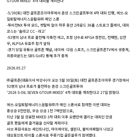
GTOUR MIXED’ 4차 대회를 개최한다
-5/30(토) 대전 골프존조이마루에서 혼성 스크린골프투어 4차 대회 진행, 에쓰-오
일토탈에너지스윤활유㈜ 메인 스폰
-투비전NX 투어 모드, 컷탈락 없이 하루 동안 2라운드 36홀 스트로크 플레이, 대회
코스는 ‘솔라고 CC - 라고’
-92명의 남녀 프로 출전해 각축전 예고, 초청 선수로 KPGA 정찬민, 전재한, 김찬
우, KLPGA 유효주 참가 앞둬
-경기 당일 유튜브 골프존 채널, 네이버·다음 스포츠, 스크린골프존TV에서 생중계,
최종라운드는 SBS Golf2 통해 추가 중계
2026.05.27
㈜골프존(대표이사 박강수)이 오는 5월 30일(토) 대전 골프존조이마루 경기장에서
92명의 남녀 프로가 출전하는 혼성 스크린골프투어
‘2026 S-OIL SEVEN GTOUR MIXED’ 4차 대회를 개최한다고 27일 밝혔다.
에쓰-오일토탈에너지스윤활유㈜가 메인 스폰서로 참여한 이번 대회는
총상금 8천만원, 우승 상금 1천 7백만원으로,
지난 3월 말 성료한 MIXED 3차 대회 이후 오랜만에 열리는 대회인 만큼
골프 팬들에게 즐거움을 선사할 계획이다.
서브 후원사로는 세인트나인, 마이에이밍, 셀핀다, 볼빅어패럴이 나섰고
대상포인트 타이틀 스폰서로 주류기업 골든블루가 참여했다.