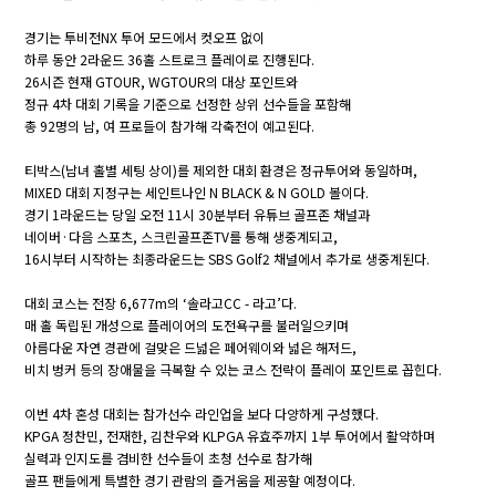
경기는 투비전NX 투어 모드에서 컷오프 없이
하루 동안 2라운드 36홀 스트로크 플레이로 진행된다.
26시즌 현재 GTOUR, WGTOUR의 대상 포인트와
정규 4차 대회 기록을 기준으로 선정한 상위 선수들을 포함해
총 92명의 남, 여 프로들이 참가해 각축전이 예고된다.
티박스(남녀 홀별 세팅 상이)를 제외한 대회 환경은 정규투어와 동일하며,
MIXED 대회 지정구는 세인트나인 N BLACK & N GOLD 볼이다.
경기 1라운드는 당일 오전 11시 30분부터 유튜브 골프존 채널과
네이버·다음 스포츠, 스크린골프존TV를 통해 생중계되고,
16시부터 시작하는 최종라운드는 SBS Golf2 채널에서 추가로 생중계된다.
대회 코스는 전장 6,677m의 ‘솔라고CC - 라고’다.
매 홀 독립된 개성으로 플레이어의 도전욕구를 불러일으키며
아름다운 자연 경관에 걸맞은 드넓은 페어웨이와 넓은 해저드,
비치 벙커 등의 장애물을 극복할 수 있는 코스 전략이 플레이 포인트로 꼽힌다.
이번 4차 혼성 대회는 참가선수 라인업을 보다 다양하게 구성했다.
KPGA 정찬민, 전재한, 김찬우와 KLPGA 유효주까지 1부 투어에서 활약하며
실력과 인지도를 겸비한 선수들이 초청 선수로 참가해
골프 팬들에게 특별한 경기 관람의 즐거움을 제공할 예정이다.