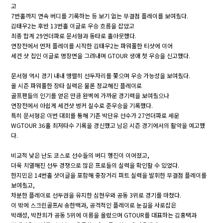
고
7번홀까지 연속 버디를 기록하는 등 보기 없는 무결점 플레이를 보여줬다.
김태우2는 후반 13번홀 이글로 우승 흐름을 잡았고
최종 합계 29언더파로 문서형과 동타로 홀아웃했다.
연장전에서 먼저 플레이를 시작한 김태우2는 파워풀한 티샷에 이어
세컨 샷 칩인 이글로 명장면을 그려내며 GTOUR 생애 첫 우승을 신고했다.
문서형 역시 경기 내내 맹렬히 선두자리를 쫓으며 우승 가능성을 보여줬다.
올 시즌 파워풀한 장타 실력은 물론 정교해진 플레이로
골프팬들의 인기를 얻은 만큼 완벽에 가까운 경기력을 보여줬으나
연장전에서 아쉽게 세컨샷 벙커 실수로 준우승을 기록했다.
특히 문서형은 이번 대회를 통해 기존 박단유 선수가 27언더파로 세운
WGTOUR 36홀 최저타수 기록을 경신했고 남은 시즌 경기에서의 활약을 예고했
다.
비교적 낮은 난도 코스로 선수들의 버디 행진이 이어졌고,
더욱 치열해진 선두 경쟁으로 많은 프로들의 실력을 확인할 수 있었다.
한지민은 14번홀 샷이글을 포함해 중장거리 퍼트 실력을 발휘한 무결점 플레이를
보여줬고,
차분한 플레이로 선두권을 유지한 심현우와 공동 3위로 경기를 마쳤다.
이 밖에 스크린골프AI 송한백과, 공격적인 플레이로 눈길을 사로잡은
박래성, 박찬희가 공동 5위에 이름을 올렸으며 GTOUR를 대표하는 김홍택과