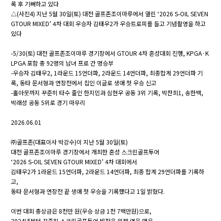
록 후 기뻐하고 있다
△(사진4) 지난 5월 30일(토) 대전 골프존조이마루에서 열린 ‘2026 S-OIL SEVEN
GTOUR MIXED’ 4차 대회 우승자 김태우2가 우승트로피를 들고 기념촬영을 하고
있다
-5/30(토) 대전 골프존조이마루 경기장에서 GTOUR 4차 혼성대회 진행, KPGA·K
LPGA 포함 총 92명의 남녀 프로 간 명승부
-우승자 김태우2, 1라운드 15언더파, 2라운드 14언더파, 최종합계 29언더파 기
록, 동타 문서형과 연장전에서 칩인 이글로 생애 첫 우승 신고
-홀아웃까지 꾸준히 타수 줄인 한지민과 심현우 공동 3위 기록, 박찬희1, 송한백,
박래성 공동 5위로 경기 마무리
2026.06.01
㈜골프존(대표이사 박강수)이 지난 5월 30일(토)
대전 골프존조이마루 경기장에서 개최한 혼성 스크린골프투어
‘2026 S-OIL SEVEN GTOUR MIXED’ 4차 대회에서
김태우2가 1라운드 15언더파, 2라운드 14언더파, 최종 합계 29언더파를 기록하
고,
동타 문서형과 연장전 끝 생애 첫 우승을 기록했다고 1일 밝혔다.
이번 대회 총상금은 8천만 원(우승 상금 1천 7백만원)으로,
2024년부터 꾸준히 스크린골프투어 발전을 위해 연을 맺은