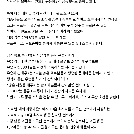
잠재력을 보여준 김인호2, 유동화2가 공동 8위로 홀아웃했다.
특히 이번 대회는 경기 시간이 1라운드 오전 11시,
최종라운드 오후 4시로 조정돼 승부예측 이벤트 참여도 오후 4시까지 연장됐다.
스크린골프투어 관람은 물론 직접 참여해 우승 선수를 응원할 수 있는
참여형 이벤트로 많은 갤러리들의 참여가 이어졌으며,
최종 성적 상위 6명을 맞힌 갤러리에게는
골프존파크, 골프존마켓 등에서 사용할 수 있는 G패스를 지급한다.
경기 종료 후 진행된 시상식을 통해 우승자에게
우승 상금 1천 7백만원(신인 및 대상 포인트 2천점)과 우승트로피,
우승 재킷, 꽃다발을 시상하고 축하하는 자리를 가졌다.
우승자 김태우2는 “오늘 많은 프로분들과 쟁쟁한 플레이를 함께해 기뻤고
생각지 못한 우승을 하게 돼 감사하다”라며
“많은 지원을 해주시는 관계자분들께 감사말씀 전하고 싶고,
GTOUR는 물론 1부 투어에서도 상반기 시드를 유지해
하반기 고루 좋은 소식을 전할 수 있도록 노력하겠다”라고 우승 소감을 밝혔다.
또 이번 대회 최종라운드에서 18홀 최저타를 기록한 선수에게 시상하는
'마이에이밍 18홀 최저타상'은 한지민 선수에게,
가장 많은 이글을 기록한 선수에게 수여하는 '세인트나인 이글상'은
1, 2라운드 총 4개의 이글을 기록한 문서형 선수에게 돌아갔다.