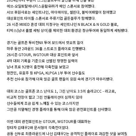
에쓰-오일토탈에너지스윤활유㈜가 메인 스폰서로 참여했다.
서브 후원사로는 세인트나인, 마이에이밍, 셀핀다, 볼빅어패럴이 참여했고
대상포인트 타이틀 스폰서로 주류기업 골든블루가 함께했다.
26 시즌 MIXED 혼성 대회 지정구는 세인트나인 N BLACK & N GOLD 볼로,
티박스(남녀 홀별 세팅 상이)를 제외한 대회 환경은 정규투어와 동일하게 세팅됐다.
경기는 골프존 투비전NX 투어 모드에서 컷오프 없이
하루 동안 2라운드 36홀 스트로크 플레이로 진행됐다.
26시즌 GTOUR, WGTOUR 대상 포인트와 앞서
4차 대회 기록을 기준으로 선별된 쟁쟁한 실력의
남녀 프로 92명이 출전해 각축전을 보였고
정찬민, 유효주 등 KPGA, KLPGA 1부 투어 선수들도
추천 선수로 참가해 더욱 많은 골프 팬들의 응원 속에 경기가 마무리됐다.
대회 코스는 골프존 코스 난이도 1, 그린 난이도 3.5의 솔라고CC - 라고로,
비교적 전장이 짧고 그린 언듈레이션이 심하지 않아
선수들에게 조금 쉽게 느껴질 수 있는 코스이지만
그만큼 치열해진 경쟁 플레이를 통해 더욱 많은 관전포인트를 선사했다.
이번 대회 관전포인트는 GTOUR, WGTOUR를 대표하는
장타자 김태우2와 문서형의 각축전이었다.
공동 선두로 최종라운드에 나선 김태우2는 공격적인 플레이로 과감한 샷을 보여줬