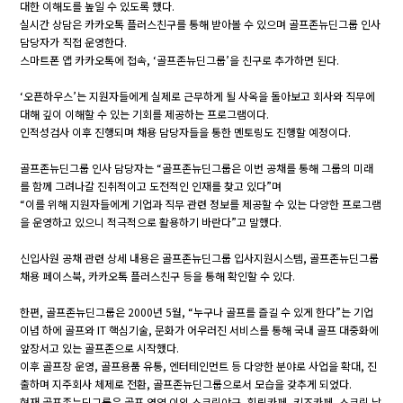
대한 이해도를 높일 수 있도록 했다.
실시간 상담은 카카오톡 플러스친구를 통해 받아볼 수 있으며 골프존뉴딘그룹 인사
담당자가 직접 운영한다.
스마트폰 앱 카카오톡에 접속, ‘골프존뉴딘그룹’을 친구로 추가하면 된다.
‘오픈하우스’는 지원자들에게 실제로 근무하게 될 사옥을 돌아보고 회사와 직무에
대해 깊이 이해할 수 있는 기회를 제공하는 프로그램이다.
인적성검사 이후 진행되며 채용 담당자들을 통한 멘토링도 진행할 예정이다.
골프존뉴딘그룹 인사 담당자는 “골프존뉴딘그룹은 이번 공채를 통해 그룹의 미래
를 함께 그려나갈 진취적이고 도전적인 인재를 찾고 있다”며
“이를 위해 지원자들에게 기업과 직무 관련 정보를 제공할 수 있는 다양한 프로그램
을 운영하고 있으니 적극적으로 활용하기 바란다”고 말했다.
신입사원 공채 관련 상세 내용은 골프존뉴딘그룹 입사지원시스템, 골프존뉴딘그룹
채용 페이스북, 카카오톡 플러스친구 등을 통해 확인할 수 있다.
한편, 골프존뉴딘그룹은 2000년 5월, “누구나 골프를 즐길 수 있게 한다”는 기업
이념 하에 골프와 IT 핵심기술, 문화가 어우러진 서비스를 통해 국내 골프 대중화에
앞장서고 있는 골프존으로 시작했다.
이후 골프장 운영, 골프용품 유통, 엔터테인먼트 등 다양한 분야로 사업을 확대, 진
출하며 지주회사 체제로 전환, 골프존뉴딘그룹으로서 모습을 갖추게 되었다.
현재 골프존뉴딘그룹은 골프 영역 이외 스크린야구, 힐링카페, 키즈카페, 스크린 낚