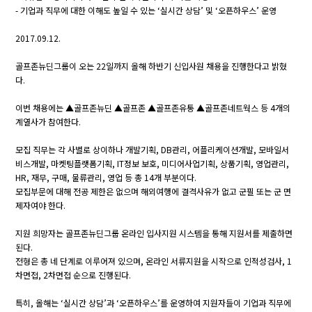
- 기업과 직무에 대한 이해도 높일 수 있는 ‘실시간 상담’ 및 ‘오픈하우스’ 운영
2017.09.12.
골프존뉴딘그룹이 오는 22일까지 올해 하반기 신입사원 채용을 진행한다고 밝혔
다.
이번 채용에는 ▲골프존뉴딘 ▲골프존 ▲골프존유통 ▲골프존네트웍스 등 4개의
계열사가 참여한다.
모집 직무는 각 사별로 상이하나 개발기획, DB관리, 어플리케이션개발, 모바일서
비스개발, 마켓팅플랫폼기획, IT정보 보호, 미디어사업기획, 상품기획, 영업관리,
HR, 재무, 구매, 물류관리, 영업 등 총 14개 부분이다.
모집부문에 대해 전공 제한은 없으며 해외여행에 결격사유가 없고 군필 또는 군 면
제자여야 한다.
지원 희망자는 골프존뉴딘그룹 온라인 입사지원 시스템을 통해 지원서를 제출하면
된다.
전형은 총 네 단계로 이루어져 있으며, 온라인 서류지원을 시작으로 인적성검사, 1
차면접, 2차면접 순으로 진행된다.
특히, 올해는 ‘실시간 상담’과 ‘오픈하우스’를 운영하여 지원자들이 기업과 직무에